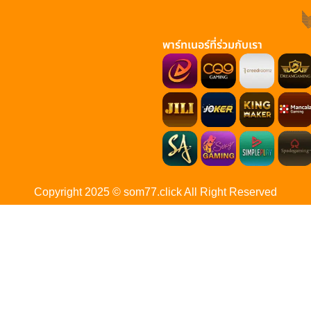
พาร์ทเนอร์ที่ร่วมกับเรา
Copyright 2025 © som77.click All Right Reserved