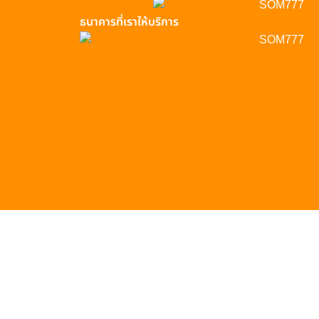
ธนาคารที่เราให้บริการ